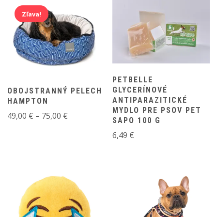
through
27,00 €
Zľava!
PETBELLE
GLYCERÍNOVÉ
OBOJSTRANNÝ PELECH
ANTIPARAZITICKÉ
HAMPTON
MYDLO PRE PSOV PET
Price
49,00
€
–
75,00
€
SAPO 100 G
range:
6,49
€
49,00 €
through
75,00 €