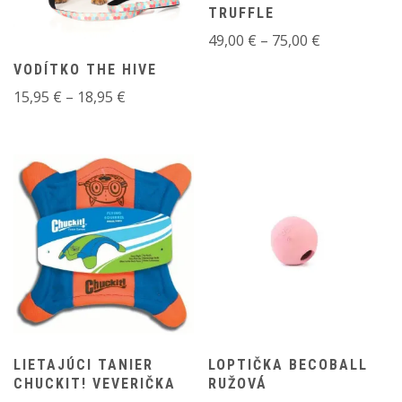
TRUFFLE
Price
49,00
€
–
75,00
€
range:
VODÍTKO THE HIVE
49,00 €
Price
15,95
€
–
18,95
€
through
range:
75,00 €
15,95 €
through
18,95 €
LIETAJÚCI TANIER
LOPTIČKA BECOBALL
CHUCKIT! VEVERIČKA
RUŽOVÁ