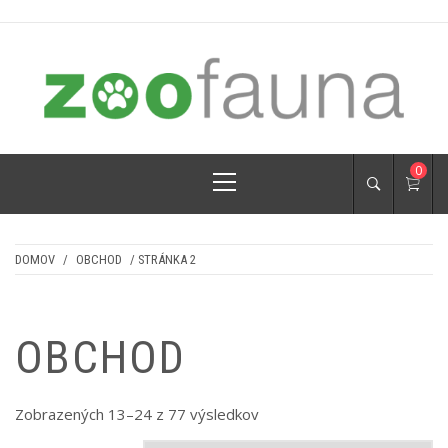
Skip
to
content
ZOOFAUNA.SK
pre psíkov a mačičky
Primary
0
Menu
DOMOV
/
OBCHOD
/ STRÁNKA 2
OBCHOD
Zoradené
Zobrazených 13–24 z 77 výsledkov
podľa