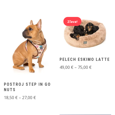
range:
18,50 €
through
27,00 €
Zľava!
PELECH ESKIMO LATTE
Price
49,00
€
–
75,00
€
range:
49,00 €
POSTROJ STEP IN GO
through
NUTS
75,00 €
Price
18,50
€
–
27,00
€
range:
18,50 €