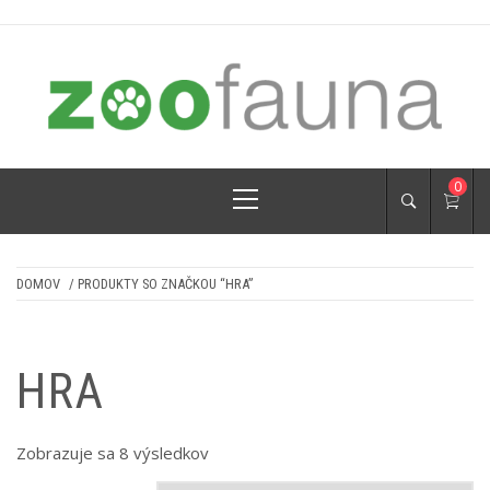
Skip
to
content
ZOOFAUNA.SK
pre psíkov a mačičky
Primary
0
Menu
DOMOV
/ PRODUKTY SO ZNAČKOU “HRA”
HRA
Zoradené
Zobrazuje sa 8 výsledkov
podľa