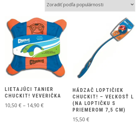
popularity
LIETAJÚCI TANIER
HÁDZAČ LOPTIČIEK
CHUCKIT! VEVERIČKA
CHUCKIT! – VEĽKOSŤ L
(NA LOPTIČKU S
Price
10,50
€
–
14,90
€
PRIEMEROM 7,5 CM)
range:
15,50
€
10,50 €
through
14,90 €