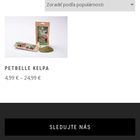
PETBELLE KELPA
Price
4,99
€
–
24,99
€
range:
4,99 €
through
24,99 €
SLEDUJTE NÁS