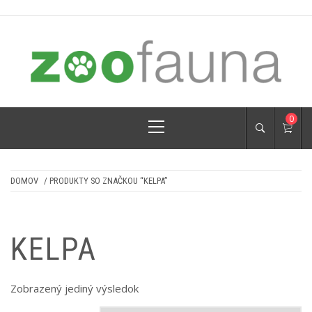
Skip
to
content
ZOOFAUNA.SK
pre psíkov a mačičky
Primary
0
Menu
DOMOV
/ PRODUKTY SO ZNAČKOU “KELPA”
KELPA
Zobrazený jediný výsledok