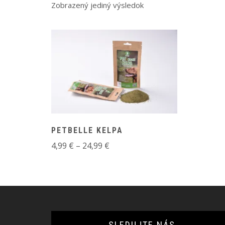
Zobrazený jediný výsledok
PETBELLE KELPA
Price
4,99
€
–
24,99
€
range:
4,99 €
through
24,99 €
SLEDUJTE NÁS