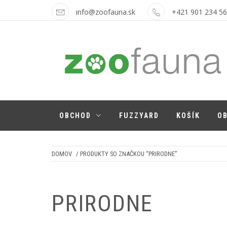
Skip
info@zoofauna.sk
+421 901 234 5
to
content
ZOOFAUNA.SK
pre psíkov a mačičky
OBCHOD
FUZZYARD
KOŠÍK
O
DOMOV
/ PRODUKTY SO ZNAČKOU “PRIRODNE”
PRIRODNE