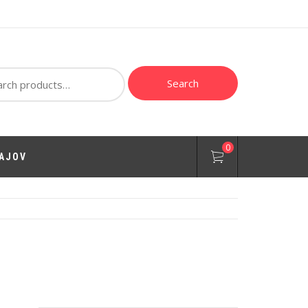
ch
Search
0
AJOV