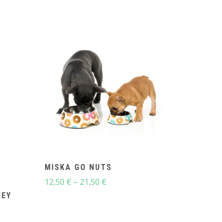
MISKA GO NUTS
Price
12,50
€
–
21,50
€
range:
KEY
12,50 €
through