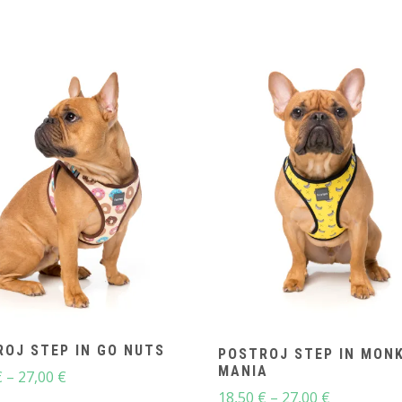
OJ STEP IN GO NUTS
POSTROJ STEP IN MON
MANIA
Price
€
–
27,00
€
Price
range:
18,50
€
–
27,00
€