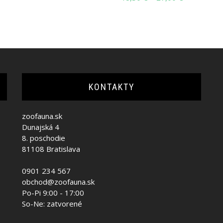
range:
18,50 €
18,50 €
through
through
27,00 €
27,00 €
KONTAKTY
zoofauna.sk
Dunajská 4
8. poschodie
81108 Bratislava
0901 234 567
obchod@zoofauna.sk
Po-Pi 9:00 - 17:00
So-Ne: zatvorené