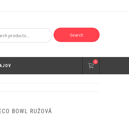
ch
Search
0
AJOV
ECO BOWL RUŽOVÁ