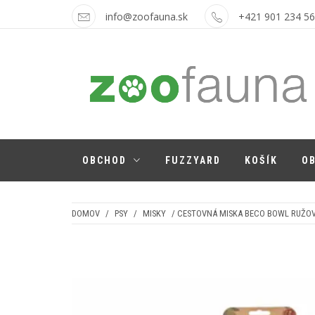
Skip
info@zoofauna.sk
+421 901 234 5
to
content
ZOOFAUNA.SK
pre psíkov a mačičky
OBCHOD
FUZZYARD
KOŠÍK
O
DOMOV
/
PSY
/
MISKY
/ CESTOVNÁ MISKA BECO BOWL RUŽO