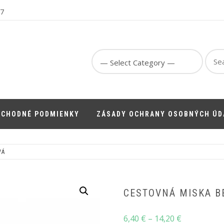
67
Sear
for:
BCHODNÉ PODMIENKY
ZÁSADY OCHRANY OSOBNÝCH ÚD
VÁ
CESTOVNÁ MISKA B
Price
6,40
€
–
14,20
€