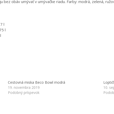
 ju bez obáv umývať v umývačke riadu. Farby: modrá, zelená, ružo
7 l
75 l
l
Cestovná miska Beco Bowl modrá
Loptič
19. novembra 2019
10. s
Podobný príspevok
Podob