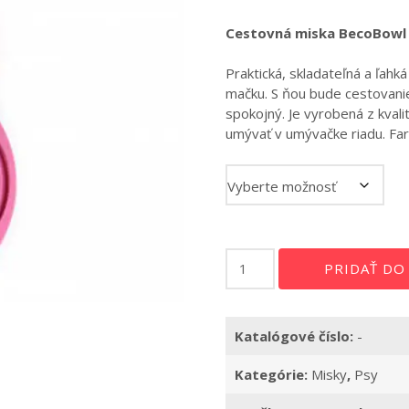
range:
6,40 €
Cestovná miska BecoBowl 
through
Praktická, skladateľná a ľahk
14,20 €
mačku. S ňou bude cestovanie
spokojný. Je vyrobená z kvali
umývať v umývačke riadu. Far
množstvo
PRIDAŤ DO
Cestovná
miska
Beco
Katalógové číslo:
-
Bowl
ružová
Kategórie:
Misky
,
Psy