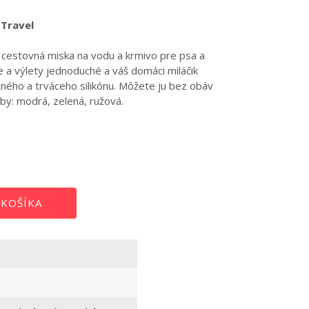
Travel
á cestovná miska na vodu a krmivo pre psa a
 a výlety jednoduché a váš domáci miláčik
tného a trváceho silikónu. Môžete ju bez obáv
by: modrá, zelená, ružová.
Miska Beco Bowl
 KOŠÍKA