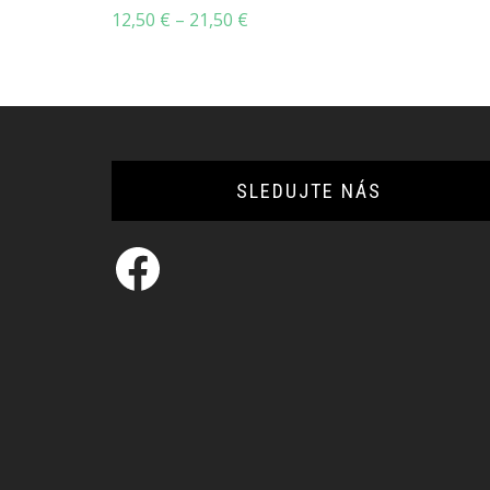
Price
12,50
€
–
21,50
€
range:
12,50 €
through
21,50 €
SLEDUJTE NÁS
Facebook