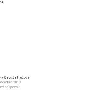
vá.
ka BecoBall ružová
eptembra 2019
ný príspevok