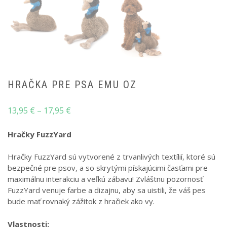
HRAČKA PRE PSA EMU OZ
Price
13,95
€
–
17,95
€
range:
13,95 €
Hračky FuzzYard
through
Hračky FuzzYard sú vytvorené z trvanlivých textílií, ktoré sú
17,95 €
bezpečné pre psov, a so skrytými pískajúcimi časťami pre
maximálnu interakciu a veľkú zábavu! Zvláštnu pozornosť
FuzzYard venuje farbe a dizajnu, aby sa uistili, že váš pes
bude mať rovnaký zážitok z hračiek ako vy.
Vlastnosti: