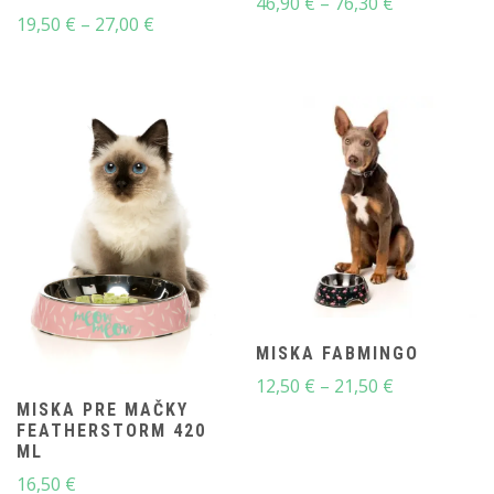
Price
46,90
€
–
76,30
€
Price
19,50
€
–
27,00
€
range:
range:
46,90 €
19,50 €
through
through
76,30 €
27,00 €
MISKA FABMINGO
Price
12,50
€
–
21,50
€
range:
MISKA PRE MAČKY
FEATHERSTORM 420
12,50 €
ML
through
16,50
€
21,50 €