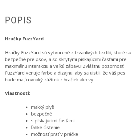
POPIS
Hračky FuzzYard
Hračky FuzzYard sú vytvorené z trvanlivých textílií, ktoré sú
bezpečné pre psov, a so skrytými pískajúcimi časťami pre
maximálnu interakciu a veľkú zábavu! Zvláštnu pozornosť
FuzzYard venuje farbe a dizajnu, aby sa uistili, že váš pes
bude mať rovnaký zážitok z hračiek ako vy.
Vlastnosti:
mäkký plyš
bezpečné
s pískajúcimi časťami
ľahké čistenie
možnosť prať v práčke