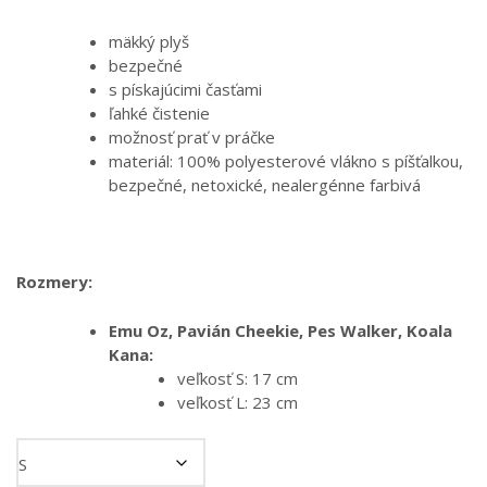
mäkký plyš
bezpečné
s pískajúcimi časťami
ľahké čistenie
možnosť prať v práčke
materiál: 100% polyesterové vlákno s píšťalkou,
bezpečné, netoxické, nealergénne farbivá
Rozmery:
Emu Oz, Pavián Cheekie, Pes Walker, Koala
Kana:
veľkosť S: 17 cm
veľkosť L: 23 cm
Hračka Emu Oz