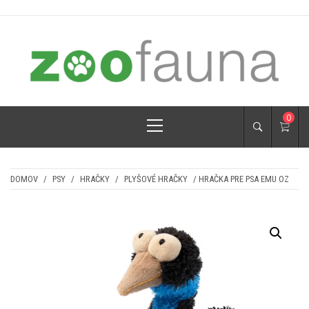
Skip
to
content
ZOOFAUNA.SK
pre psíkov a mačičky
Primary
0
Menu
DOMOV
/
PSY
/
HRAČKY
/
PLYŠOVÉ HRAČKY
/ HRAČKA PRE PSA EMU OZ