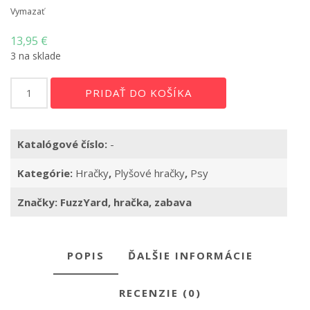
Vymazať
13,95
€
3 na sklade
množstvo
PRIDAŤ DO KOŠÍKA
Hračka
pre
psa
Katalógové číslo:
-
Emu
Oz
Kategórie:
Hračky
,
Plyšové hračky
,
Psy
Značky:
FuzzYard
,
hračka
,
zabava
POPIS
ĎALŠIE INFORMÁCIE
RECENZIE (0)