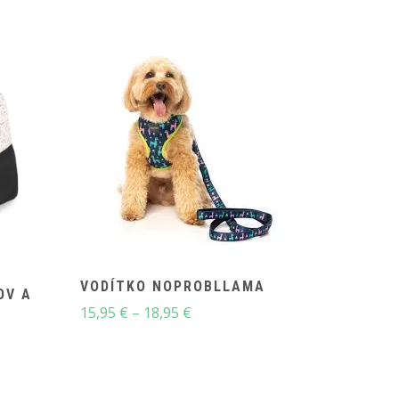
VODÍTKO NOPROBLLAMA
OV A
Price
15,95
€
–
18,95
€
range:
15,95 €
through
18,95 €