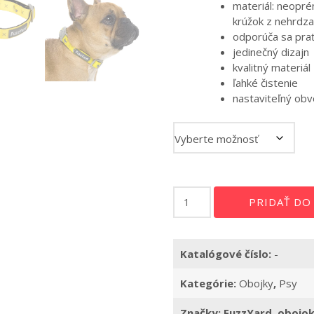
materiál: neopré
krúžok z nehrdza
odporúča sa prať
jedinečný dizajn
kvalitný materiál
ľahké čistenie
nastaviteľný ob
množstvo
PRIDAŤ DO
Obojok
Monkey
Mania
Katalógové číslo:
-
Kategórie:
Obojky
,
Psy
Značky:
FuzzYard
,
obojo