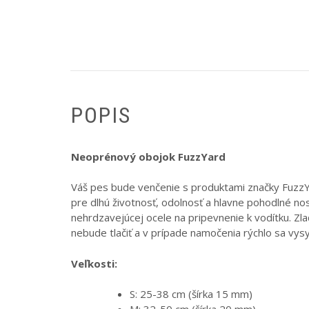
POPIS
Neoprénový obojok FuzzYard
Váš pes bude venčenie s produktami značky Fuzz
pre dlhú životnosť, odolnosť a hlavne pohodlné n
nehrdzavejúcej ocele na pripevnenie k vodítku. Z
nebude tlačiť a v prípade namočenia rýchlo sa vys
Veľkosti:
S: 25-38 cm (šírka 15 mm)