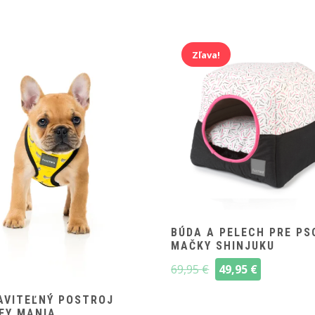
Zľava!
BÚDA A PELECH PRE PS
MAČKY SHINJUKU
Pôvodná
Aktuálna
69,95
€
49,95
€
cena
cena
bola:
je:
AVITEĽNÝ POSTROJ
EY MANIA