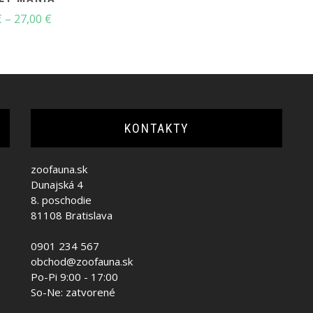
69,95 €.
49,95 €.
Price
€
–
27,00
€
range:
19,50 €
through
27,00 €
KONTAKTY
zoofauna.sk
Dunajská 4
8. poschodie
81108 Bratislava
0901 234 567
obchod@zoofauna.sk
Po-Pi 9:00 - 17:00
So-Ne: zatvorené