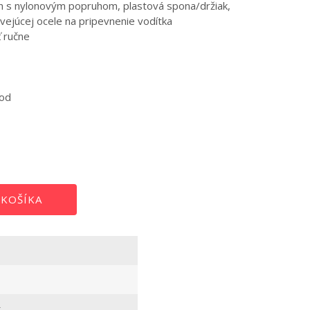
n s nylonovým popruhom, plastová spona/držiak,
vejúcej ocele na pripevnenie vodítka
 ručne
vod
Obojok Monkey Mania
 KOŠÍKA
k