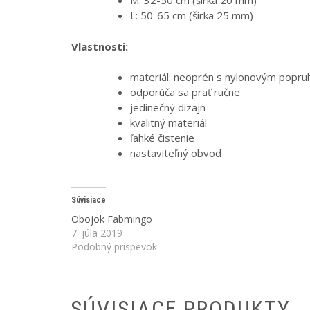
M: 32-50 cm (šírka 20 mm)
L: 50-65 cm (šírka 25 mm)
Vlastnosti:
materiál: neoprén s nylonovým popruh
odporúča sa prať ručne
jedinečný dizajn
kvalitný materiál
ľahké čistenie
nastaviteľný obvod
Súvisiace
Obojok Fabmingo
7. júla 2019
Podobný príspevok
SÚVISIACE PRODUKTY