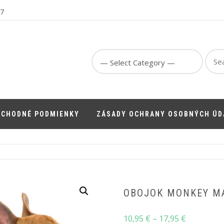
67
Sear
for:
BCHODNÉ PODMIENKY
ZÁSADY OCHRANY OSOBNÝCH ÚD
OBOJOK MONKEY M
Price
10,95
€
–
17,95
€