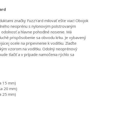
ard
uktami značky FuzzYard milovať ešte viac! Obojok
olného neoprénu s nylonovým polstrovaným
 odolnosť a hlavne pohodlné nosenie. Má
duché prispôsobenie sa obvodu krku. Je vybavený
cej ocele na pripevnenie k vodítku. Zlaďte
nakým vzorom na vodítku. Odolný neoprénový
ude tlačiť a v prípade namočenia rýchlo sa
ka 15 mm)
rka 20 mm)
ka 25 mm)