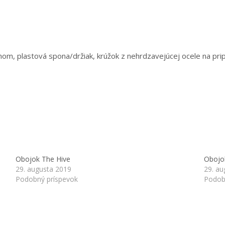
om, plastová spona/držiak, krúžok z nehrdzavejúcej ocele na pri
Obojok The Hive
Obojo
29. augusta 2019
29. au
Podobný príspevok
Podob