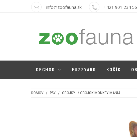
Skip
info@zoofauna.sk
+421 901 234 5
to
content
ZOOFAUNA.SK
pre psíkov a mačičky
OBCHOD
FUZZYARD
KOŠÍK
O
DOMOV
/
PSY
/
OBOJKY
/ OBOJOK MONKEY MANIA