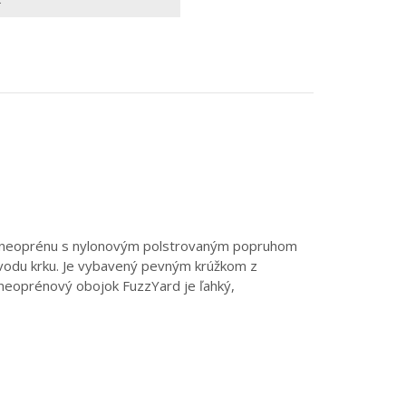
ho neoprénu s nylonovým polstrovaným popruhom
bvodu krku. Je vybavený pevným krúžkom z
 neoprénový obojok FuzzYard je ľahký,