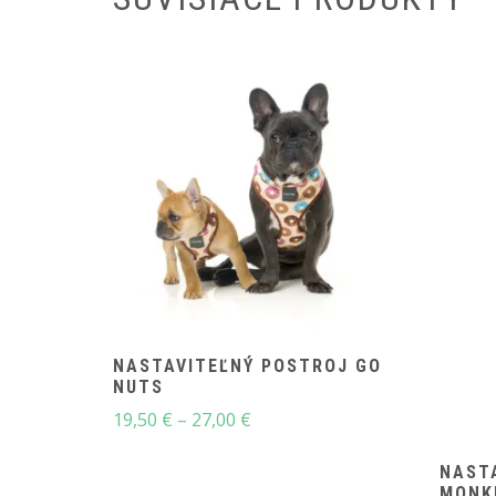
NASTAVITEĽNÝ POSTROJ GO
NUTS
Price
19,50
€
–
27,00
€
range:
19,50 €
NAST
MONK