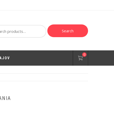
ch
Search
0
AJOV
ANIA