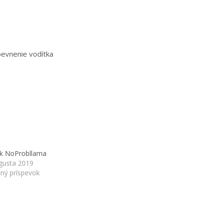
pevnenie vodítka
k NoProbllama
gusta 2019
ný príspevok