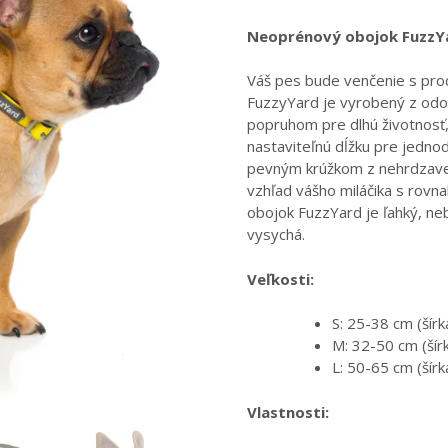
range:
10,95 €
Neoprénový obojok FuzzY
through
Váš pes bude venčenie s prod
17,95 €
FuzzyYard je vyrobený z od
popruhom pre dlhú životnosť,
nastaviteľnú dĺžku pre jedno
pevným krúžkom z nehrdzavejú
vzhľad vášho miláčika s rov
obojok FuzzYard je ľahký, neb
vysychá.
Veľkosti:
S: 25-38 cm (šír
M: 32-50 cm (ší
L: 50-65 cm (šír
Vlastnosti: