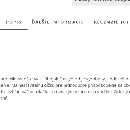
POPIS
ĎALŠIE INFORMÁCIE
RECENZIE (0)
Yard milovať ešte viac! Obojok FuzzyYard je vyrobený z odolné
osenie. Má nastaviteľnú dĺžku pre jednoduché prispôsobenie sa o
laďte vzhľad vášho miláčika s rovnakým vzorom na vodítku. Odolný
ychá.